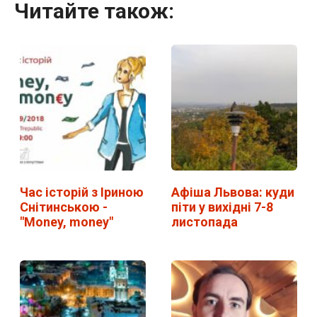
Читайте також:
Час історій з Іриною
Афіша Львова: куди
Снітинською -
піти у вихідні 7-8
"Money, money"
листопада