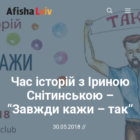
Перейти
Ме
до
вмісту
Час історій з Іриною
Снітинською –
“Завжди кажи – так”
30.05.2018
//