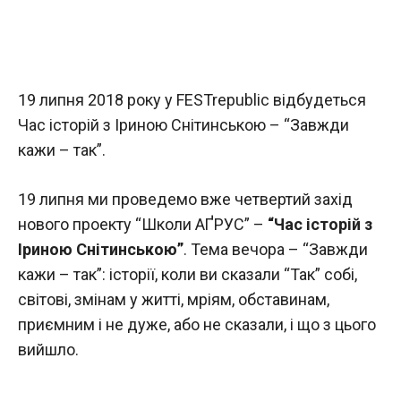
19 липня 2018 року у FESTrepublic відбудеться
Час історій з Іриною Снітинською – “Завжди
кажи – так”.
19 липня ми проведемо вже четвертий захід
нового проекту “Школи АҐРУС” –
“Час історій з
Іриною Снітинською”
. Тема вечора – “Завжди
кажи – так”: історії, коли ви сказали “Так” собі,
світові, змінам у житті, мріям, обставинам,
приємним і не дуже, або не сказали, і що з цього
вийшло.