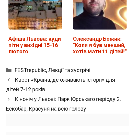
Афіша Львова: куди
Олександр Божик:
піти у вихідні 15-16
"Коли я був менший,
лютого
хотів мати 11 дітей!"
Категорії
FESTrepublic
,
Лекції та зустрічі
Квест «Країна, де оживають історії» для
дітей 7-12 років
Кіноніч у Львові: Парк Юрськаго періоду 2,
Ескобар, Красуня на всю голову