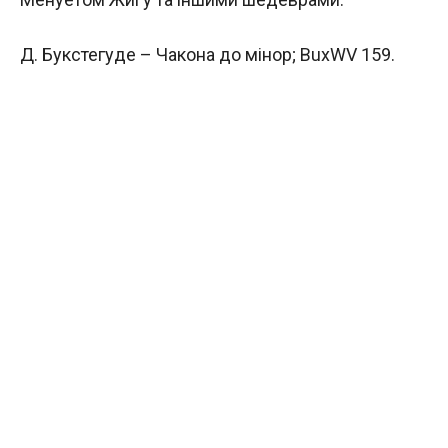
Д. Букстегуде – Чакона до мінор; BuxWV 159.