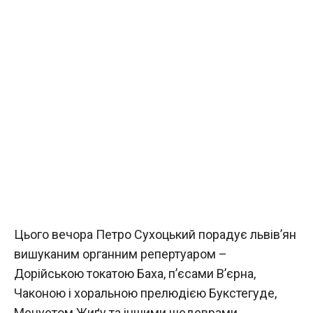
Цього вечора Петро Сухоцький порадує львів’ян
вишуканим органним репертуаром –
Дорійською токатою Баха, п’єсами В’єрна,
Чаконою і хоральною прелюдією Букстегуде,
Менуетом Жиґу та іншими шедеврами.