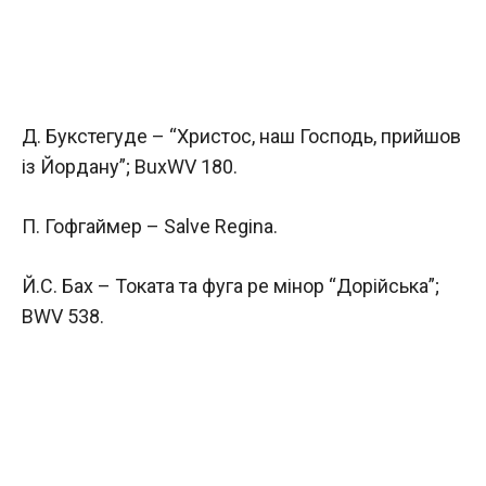
Д. Букстегуде – “Христос, наш Господь, прийшов
із Йордану”; BuxWV 180.
П. Гофгаймер – Salve Regina.
Й.С. Бах – Токата та фуга ре мінор “Дорійська”;
BWV 538.