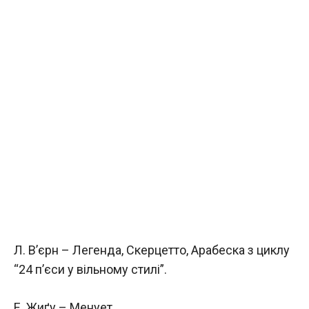
Л. В’єрн – Легенда, Скерцетто, Арабеска з циклу
“24 п’єси у вільному стилі”.
Е. Жиґу – Менует.