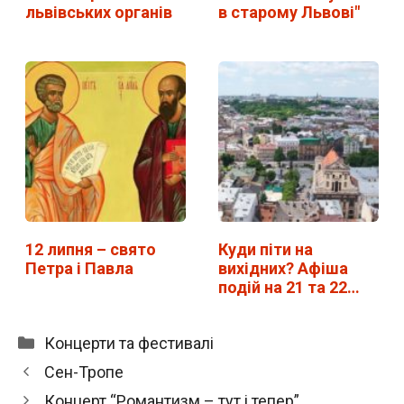
львівських органів
в старому Львові"
12 липня – свято
Куди піти на
Петра і Павла
вихідних? Афіша
подій на 21 та 22…
Категорії
Концерти та фестивалі
Сен-Тропе
Концерт “Романтизм – тут і тепер”