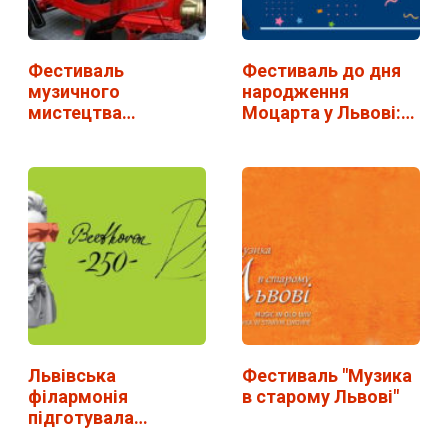
Фестиваль
Фестиваль до дня
музичного
народження
мистецтва
Моцарта у Львові:
"Віртуози" у Львові.
повна програма
…
Львівська
Фестиваль "Музика
філармонія
в старому Львові"
підготувала
онлайн-марафон,…