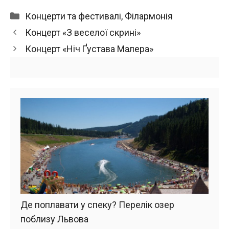
Категорії
Концерти та фестивалі
,
Філармонія
Концерт «З веселої скрині»
Концерт «Ніч Ґустава Малера»
Де поплавати у спеку? Перелік озер
поблизу Львова