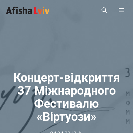
Перейти
Ме
до
вмісту
Концерт-відкриття
37 Міжнародного
Фестивалю
«Віртуози»