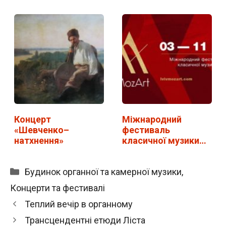
…
Концерт
Міжнародний
«Шевченко–
фестиваль
натхнення»
класичної музики
LvivMozArt у…
Категорії
Будинок органної та камерної музики
,
Концерти та фестивалі
Теплий вечір в органному
Трансцендентні етюди Ліста