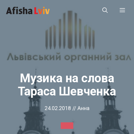
Перейти
Ме
до
вмісту
Музика на слова
Тараса Шевченка
24.02.2018
//
Анна