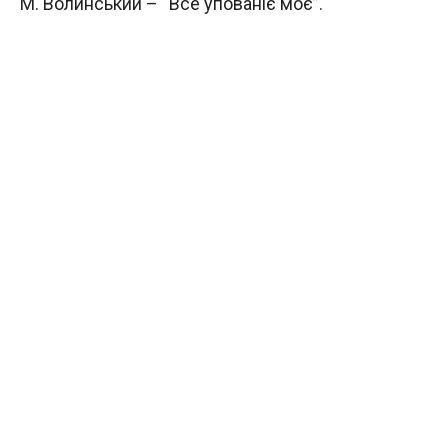
М. Волинський – “Все упованіє моє”.