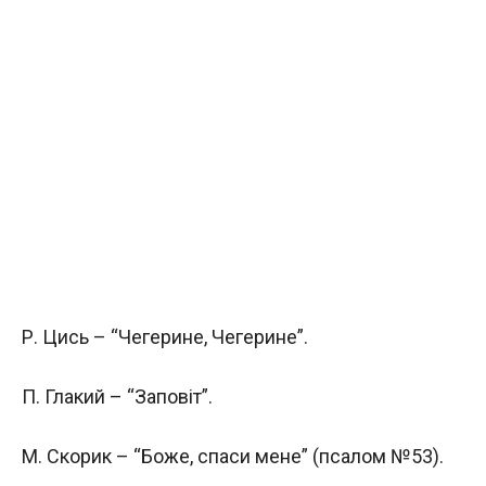
Р. Цись – “Чегерине, Чегерине”.
П. Глакий – “Заповіт”.
М. Скорик – “Боже, спаси мене” (псалом №53).