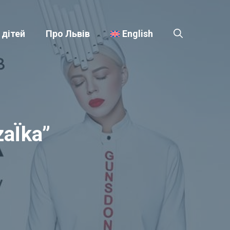
 дітей
Про Львів
English
aЇka”