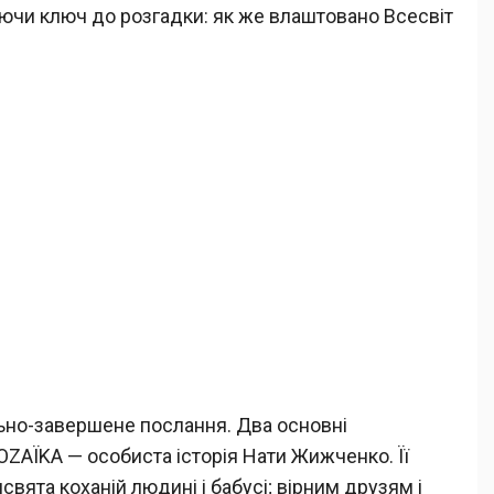
аючи ключ до розгадки: як же влаштовано Всесвіт
ьно-завершене послання. Два основні
ZAЇKA — особиста історія Нати Жижченко. Її
вята коханій людині і бабусі; вірним друзям і