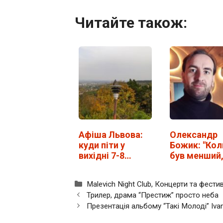
Читайте також:
Афіша Львова:
Олександр
куди піти у
Божик: "Кол
вихідні 7-8
був менший
листопада
хотів мати 
дітей!"
Категорії
Malevich Night Club
,
Концерти та фестив
Трилер, драма “Престиж” просто неба
Презентація альбому “Такі Молоді” Iva