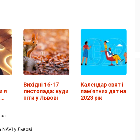
Вихідні 16-17
Календар свят і
и я
листопада: куди
пам'ятних дат на
,
піти у Львові
2023 рік
11
алі
n NAVI у Львові