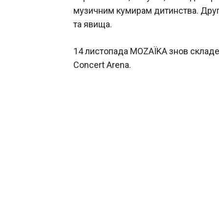
музичним кумирам дитинства. Други
та явища.
14 листопада MOZAЇKA знов складе
Concert Arena.