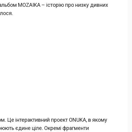
альбом MOZAІKA – історію про низку дивних
алося.
м. Це інтерактивний проект ONUKA, в якому
орюють єдине ціле. Окремі фрагменти