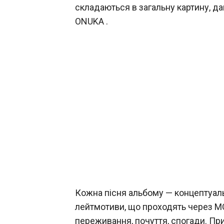
складаються в загальну картину, д
ONUKA .
Кожна пісня альбому — концептуал
лейтмотиви, що проходять через MO
переживання, почуття, спогади. Прис