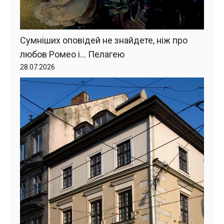
Сумніших оповідей не знайдете, ніж про
любов Ромео і… Пелагею
28.07.2026