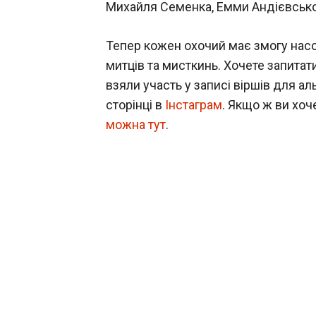
Михайля Семенка, Емми Андієвської
Тепер кожен охочий має змогу нас
митців та мисткинь. Хочете запитат
взяли участь у записі віршів для а
сторінці в
Інстаграм
. Якщо ж ви хоч
можна тут
.