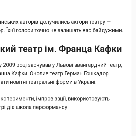
їнських авторів долучились актори театру —
р. Їхнї голоси точно не залишать вас байдужими.
кий театр ім. Франца Кафки
 2009 році заснував у Львові авангардний театр,
анца Кафки. Очолив театр Герман Гошкадор.
и новітні театральні форми в Україні.
експерименти, імпровізації, використовують
атрі діє школа перформансу.