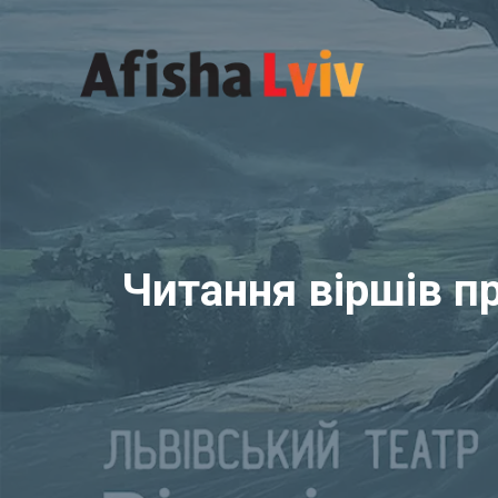
Перейти
до
вмісту
Читання віршів п