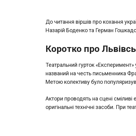
До читання віршів про кохання укра
Назарій Боденко та Герман Гошкадо
Коротко про Львівсь
Театральний гурток «Експеримент» у
названий на честь письменника Фр
Метою колективу було популяризуват
Актори проводять на сцені сміливі 
оригінальні технічні засоби. При те