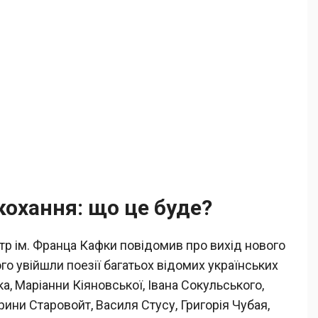
кохання: що це буде?
тр ім. Франца Кафки повідомив про вихід нового
ого увійшли поезії багатьох відомих українських
ка, Маріанни Кіяновської, Івана Сокульського,
рини Старовойт, Василя Стусу, Григорія Чубая,