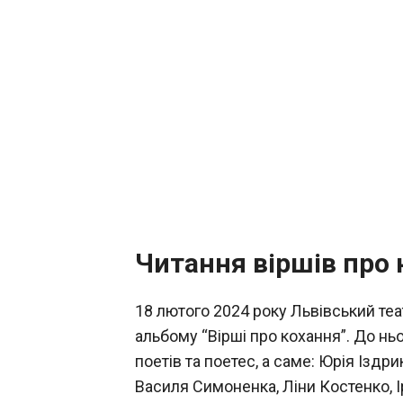
Читання віршів про 
18 лютого 2024 року Львівський теа
альбому “Вірші про кохання”. До нь
поетів та поетес, а саме: Юрія Іздри
Василя Симоненка, Ліни Костенко, І