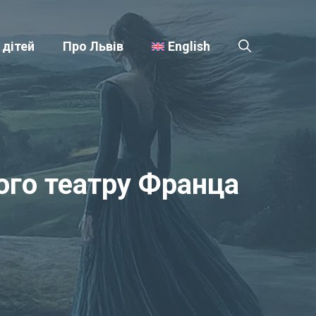
 дітей
Про Львів
English
ого театру Франца