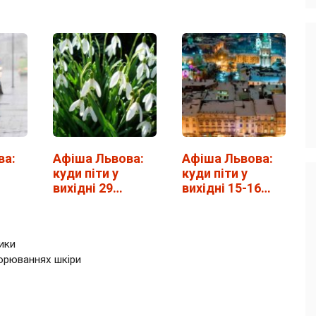
ва:
Афіша Львова:
Афіша Львова:
куди піти у
куди піти у
вихідні 29
вихідні 15-16
лютого - 1
лютого
березня
ики
ворюваннях шкіри