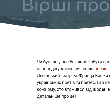
Чи бувало у вас бажання забути про 
насолоджуватись чуттєвою
поезіє
Львівський театр ім. Франца Кафки 
українських поетів та поетес. Що ц
кожному, хто втомився від щоденної
детальніше про це!