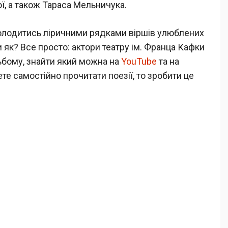
, а також Тараса Мельничука.
олодитись ліричними рядками віршів улюблених
и як? Все просто: актори театру ім. Франца Кафки
льбому, знайти який можна на
YouTube
та на
ете самостійно прочитати поезії, то зробити це