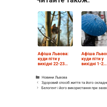
Афіша Львова:
Афіша Льво
куди піти у
куди піти у
вихідні 22-23
вихідні 1-2
лютого
лютого
Категорії
Новини Львова
Здоровий спосіб життя та його складн
Белогент і його використання при зах