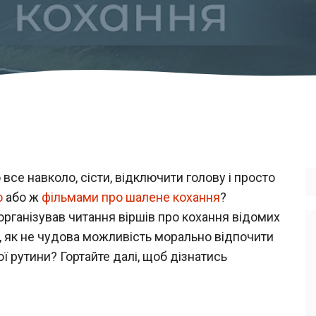
все навколо, сісти, відключити голову і просто
ю
або ж
фільмами про шалене кохання
?
організував читання віршів про кохання відомих
е, як не чудова можливість морально відпочити
 рутини? Гортайте далі, щоб дізнатись