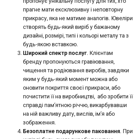
пропонує унікальну послугу для тих, хто
прагне мати ексклюзивну і неповторну
прикрасу, яка не матиме аналогів. Ювеліри
створять будь-який виріб у бажаному
дизайні, розмірі, типі і кольорі металу та з
будь-якою вставкою.
Широкий спектр послуг
. Клієнтам
бренду пропонуються гравіювання,
чищення та родіювання виробів, завдяки
яким у будь-який момент можна або
оновити покриття своєї прикраси, або
почистити її на виробництві, або зробити її
справді пам’ятною річчю, викарбувавши
на ній важливу дату, вислів, ім’я або
зображення.
Безоплатне подарункове паковання
. При