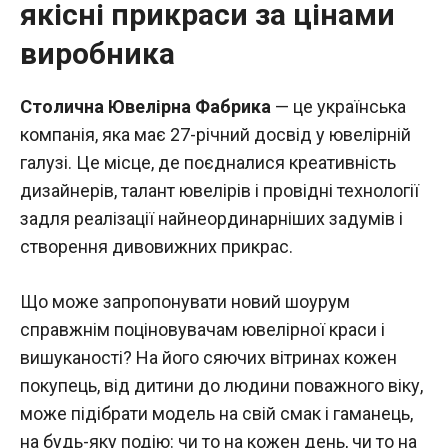
якісні прикраси за цінами
виробника
Столична Ювелірна Фабрика
— це українська
компанія, яка має 27-річний досвід у ювелірній
галузі. Це місце, де поєдналися креативність
дизайнерів, талант ювелірів і провідні технології
задля реалізації найнеординарніших задумів і
створення дивовижних прикрас.
Що може запропонувати новий шоурум
справжнім поціновувачам ювелірної краси і
вишуканості? На його сяючих вітринах кожен
покупець, від дитини до людини поважного віку,
може підібрати модель на свій смак і гаманець,
на будь-яку подію: чи то на кожен день, чи то на