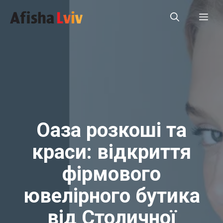
Перейти
Ме
до
вмісту
Оаза розкоші та
краси: відкриття
фірмового
ювелірного бутика
від Столичної