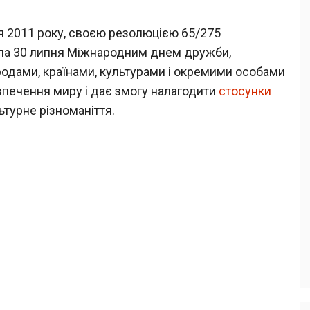
тня 2011 року, своєю резолюцією 65/275
ла 30 липня Міжнародним днем дружби,
родами, країнами, культурами і окремими особами
зпечення миру і дає змогу налагодити
стосунки
ьтурне різноманіття.