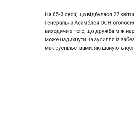
На 65-й сесії, що відбулася 27 кві
Генеральна Асамблея ООН оголоси
виходячи з того, що дружба між на
може надихнути на зусилля із забе
між суспільствами, які шанують кул