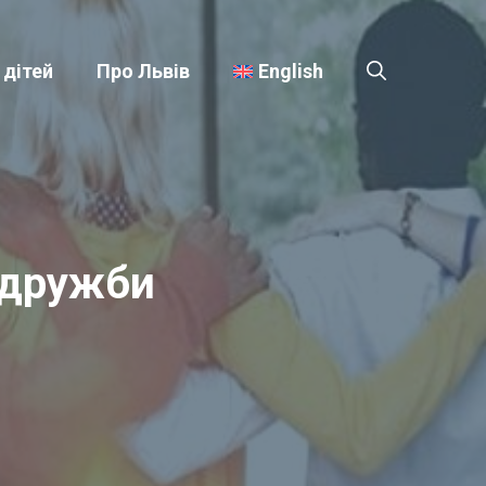
 дітей
Про Львів
English
 дружби