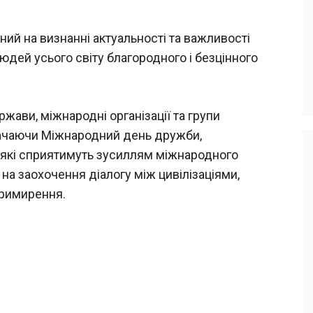
й на визнанні актуальності та важливості
юдей усього світу благородного і безцінного
ави, міжнародні організації та групи
начаючи Міжнародний день дружби,
и, які сприятимуть зусиллям міжнародного
 на заохочення діалогу між цивілізаціями,
примирення.