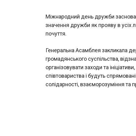
Міжнародний день дружби засновани
значення дружби як прояву в усіх л
почуття.
Генеральна Асамблея закликала держ
громадянського суспільства, відз
організовувати заходи та ініціатив
співтовариства і будуть спрямовані
солідарності, взаєморозуміння та 