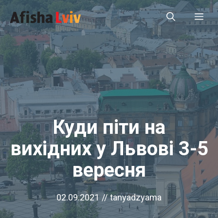
Перейти
Ме
до
вмісту
Куди піти на
вихідних у Львові 3-5
вересня
02.09.2021
//
tanyadzyama