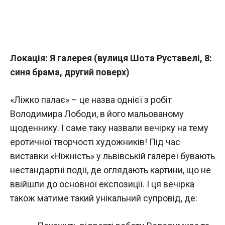
Локація: Я галерея (вулиця Шота Руставелі, 8:
синя брама, другий поверх)
«Ліжко палає» – це назва однієї з робіт
Володимира Лободи, в його мальованому
щоденнику. І саме таку назвали вечірку на тему
еротичної творчості художників! Під час
виставки «Ніжність» у львівській галереї бувають
нестандартні події, де оглядають картини, що не
ввійшли до основної експозиції. І ця вечірка
також матиме такий унікальний супровід, де: