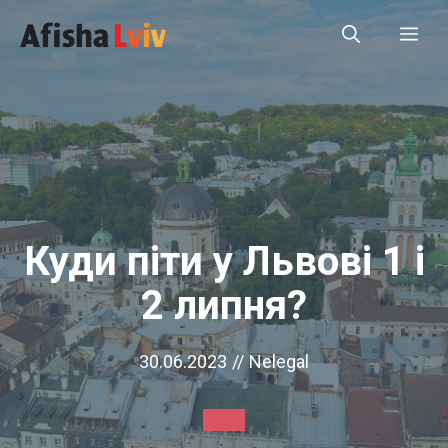
Перейти
Ме
до
вмісту
Куди піти у Львові 1 і
2 липня?
30.06.2023
//
Nelegal