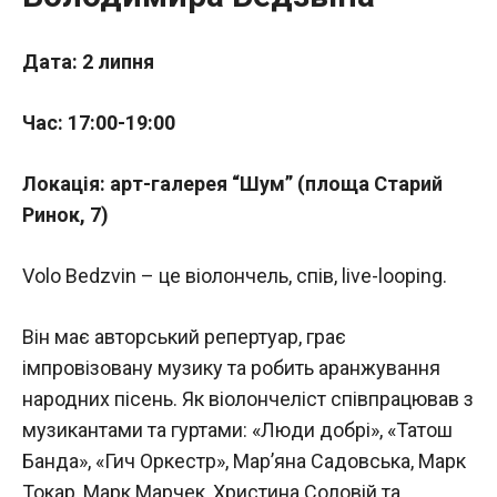
Дата: 2 липня
Час: 17:00-19:00
Локація: арт-галерея “Шум” (площа Старий
Ринок, 7)
Volo Bedzvin – це віолончель, спів, live-looping.
Biн має авторський репертуар, грає
імпровізовану музику та робить аранжування
народних пісень. Як віолончеліст співпрацював з
музикантами та гуртами: «Люди добрі», «Татош
Банда», «Гич Оркестр», Мар’яна Садовська, Марк
Токар, Марк Марчек, Христина Соловій та