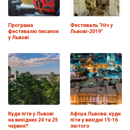
Програма
Фестиваль "Ніч у
фестивалю писанок
Львові-2019"
у Львові
Куди піти у Львові
Афіша Львова: куди
на вихідних 24 та 25
піти у вихідні 15-16
червня?
лютого