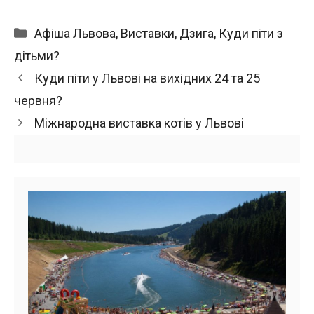
Категорії
Афіша Львова
,
Виставки
,
Дзига
,
Куди піти з
дітьми?
Куди піти у Львові на вихідних 24 та 25
червня?
Міжнародна виставка котів у Львові