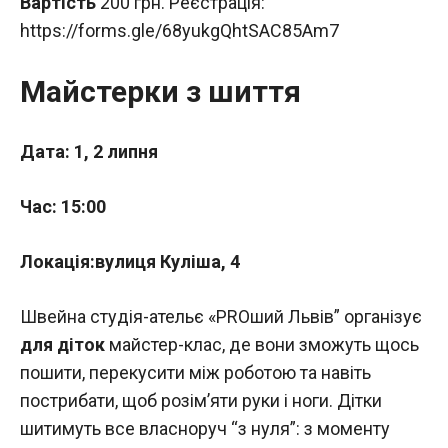
Вартість
200 грн. Реєстрація:
https://forms.gle/68yukgQhtSAC85Am7
Майстерки з шиття
Дата: 1, 2 липня
Час: 15:00
Локація:вулиця Куліша, 4
Швейна студія-ательє «PROший Львів” організує
для діток
майстер-клас, де вони зможуть щось
пошити, перекусити між роботою та навіть
пострибати, щоб розімʼяти руки і ноги. Дітки
шитимуть все власноруч “з нуля”: з моменту