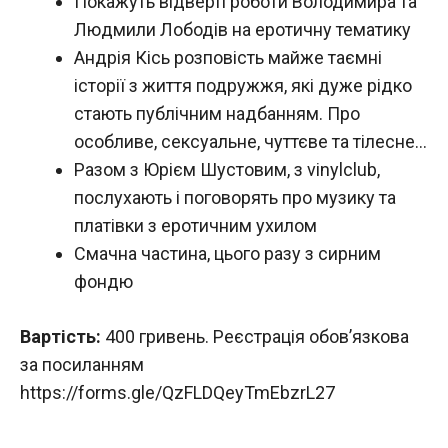
Покажуть відверті роботи Володимира та
Людмили Лободів на еротичну тематику
Андрія Кісь розповість майже таємні
історії з життя подружжя, які дуже рідко
стають публічним надбанням. Про
особливе, сексуальне, чуттєве та тілесне…
Разом з Юрієм Шустовим, з vinylclub,
послухають і поговорять про музику та
платівки з еротичним ухилом
Смачна частина, цього разу з сирним
фондю
Вартість:
400 гривень. Реєстрація обов’язкова
за посиланням
https://forms.gle/QzFLDQeyTmEbzrL27