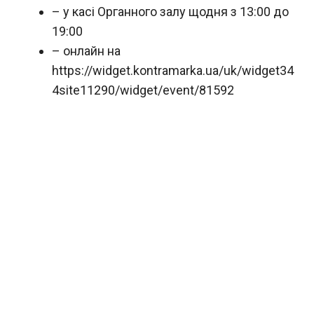
– у касі Органного залу щодня з 13:00 до
19:00
– онлайн на
https://widget.kontramarka.ua/uk/widget34
4site11290/widget/event/81592