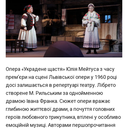
Опера «Украдене щастя» Юлія Мейтуса з часу
прем’єри на сцені Львівської опери у 1960 році
досі залишається в репертуарі театру. Лібрето
створене М. Рильським за однойменною
драмою Івана Франка. Сюжет опери вражає
глибиною життєвої драми, а почуття головних
героїв любовного трикутника, втілені у особливо
емоційній музиці. Авторами першопрочитання