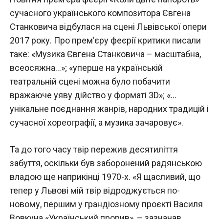
сучасного українського композитора Євгена
Станковича відбулася на сцені Львівської опери
2017 року. Про прем’єру феєрії критики писали
таке: «Музика Євгена Станковича – масштабна,
всеосяжна…»; «уперше на українській
театральній сцені можна було побачити
вражаюче уяву дійство у форматі 3D»; «…
унікальне поєднання жанрів, народних традицій і
сучасної хореографії, а музика зачаровує».
Та до того часу твір пережив десятиліття
забуття, оскільки був заборонений радянською
владою ще наприкінці 1970-х. «Я щасливий, що
тепер у Львові мій твір відроджується по-
новому, першим у грандіозному проєкті Василя
Вовкуна «Український прорив», – зазначав