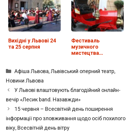
Вихідні у Львові 24
Фестиваль
та 25 серпня
музичного
мистецтва
"Віртуози" у Львові.
…
Категорії
Афіша Львова
,
Львівський оперний театр
,
Новини Львова
У Львові влаштовують благодійний онлайн-
вечір «Лесик band. Назавжди»
15 червня – Всесвітній день поширення
інформації про зловживання щодо осіб похилого
віку, Всесвітній день вітру