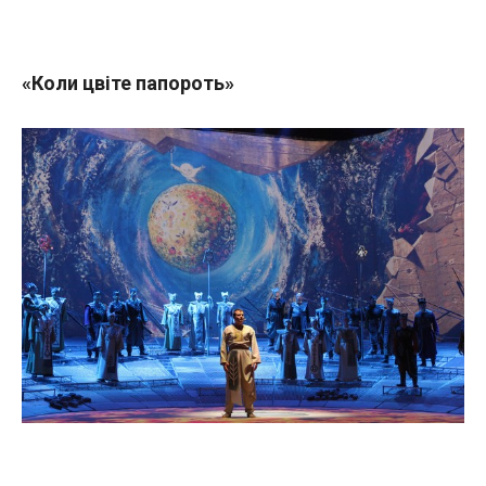
«Коли цвіте папороть»