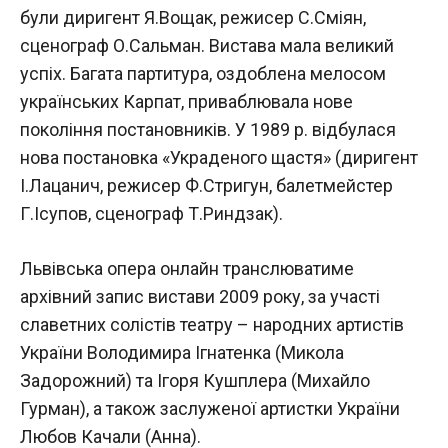
були диригент Я.Вощак, режисер С.Сміян,
сценограф О.Сальман. Вистава мала великий
успіх. Багата партитура, оздоблена мелосом
українських Карпат, приваблювала нове
покоління постановників. У 1989 р. відбулася
нова постановка «Украденого щастя» (диригент
І.Лацанич, режисер Ф.Стригун, балетмейстер
Г.Ісупов, сценограф Т.Риндзак).
Львівська опера онлайн транслюватиме
архівний запис вистави 2009 року, за участі
славетних солістів театру – народних артистів
України Володимира Ігнатенка (Микола
Задорожний) та Ігоря Кушплера (Михайло
Гурман), а також заслуженої артистки України
Любов Качали (Анна).