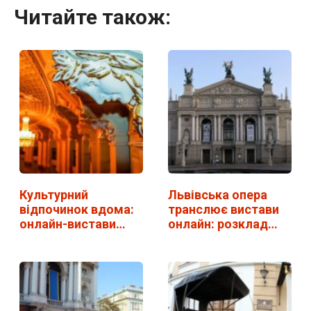
Читайте також:
Культурний
Львівська опера
відпочинок вдома:
транслює вистави
онлайн-вистави…
онлайн: розклад
на…