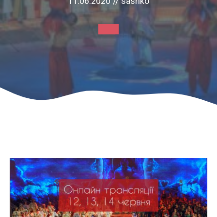
11.06.2020
//
sashko