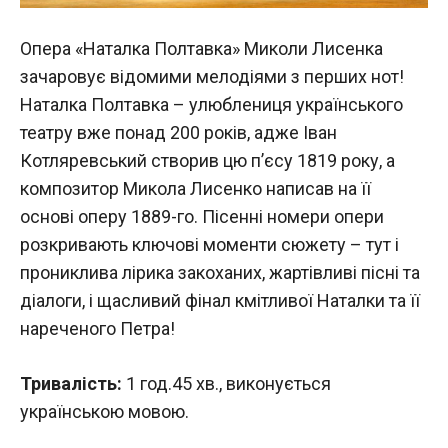
Опера «Наталка Полтавка» Миколи Лисенка
зачаровує відомими мелодіями з перших нот!
Наталка Полтавка – улюблениця українського
театру вже понад 200 років, адже Іван
Котляревський створив цю п’єсу 1819 року, а
композитор Микола Лисенко написав на її
основі оперу 1889-го. Пісенні номери опери
розкривають ключові моменти сюжету – тут і
прониклива лірика закоханих, жартівливі пісні та
діалоги, і щасливий фінал кмітливої Наталки та її
нареченого Петра!
Тривалість:
1 год.45 хв., виконується
українською мовою.