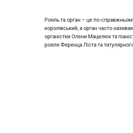
Рояль та орган – це по-справжньом
королівський, а орган часто назива
органістки Олени Мацелюх та піані
рояля Ференца Ліста та титулярного