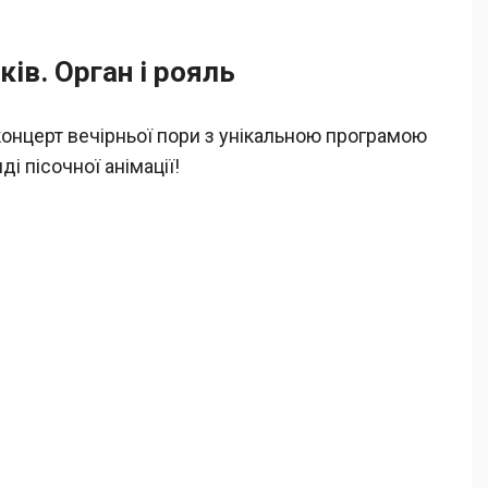
ків. Орган і рояль
 концерт вечірньої пори з унікальною програмою
 пісочної анімації!