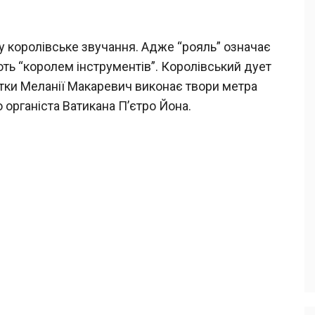
у королівське звучання. Адже “рояль” означає
ють “королем інструментів”. Королівський дует
стки Меланії Макаревич виконає твори метра
 органіста Ватикана П’єтро Йона.