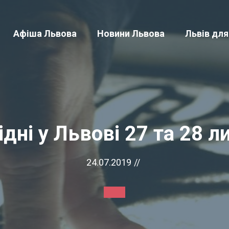
Афіша Львова
Новини Львова
Львів для
ідні у Львові 27 та 28 л
24.07.2019
//