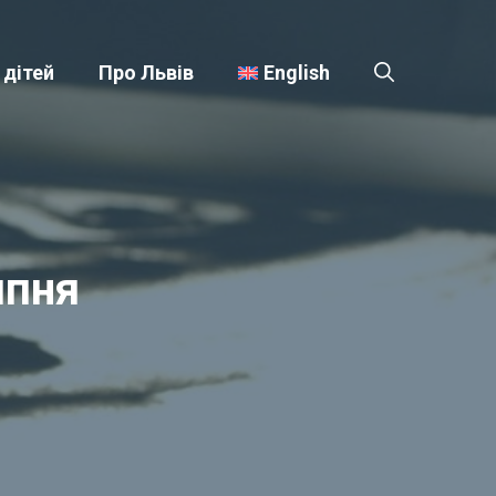
 дітей
Про Львів
English
ипня