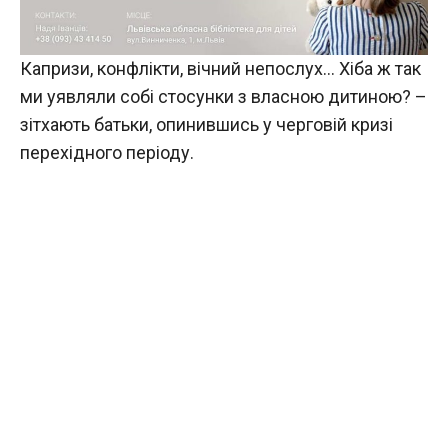
Капризи, конфлікти, вічний непослух… Хіба ж так
ми уявляли собі стосунки з власною дитиною? –
зітхають батьки, опинившись у черговій кризі
перехідного періоду.