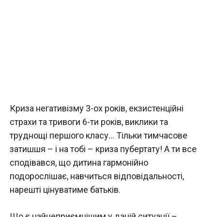
Криза негативізму 3-ох років, екзистенційні
страхи та тривоги 6-ти років, виклики та
труднощі першого класу… Тільки тимчасове
затишшя – і на тобі – криза пубертату! А ти все
сподівався, що дитина гармонійно
подорослішає, навчиться відповідальності,
нарешті цінуватиме батьків.
Що є найнеприємнішим у даній ситуації –