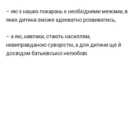
– які з наших покарань є необхідними межами, в
яких дитина зможе адекватно розвиватись,
– а які, навпаки, стають насиллям,
невиправданою суворістю, а для дитини ще й
досвідом батьківської нелюбові.