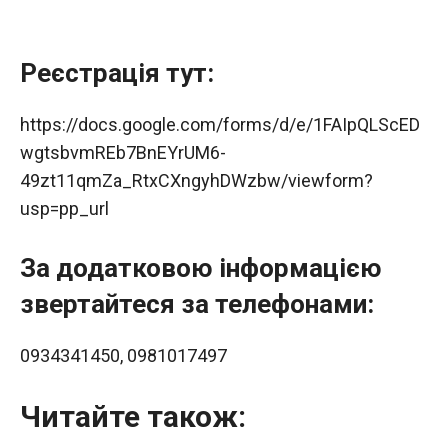
Реєстрація тут:
https://docs.google.com/forms/d/e/1FAIpQLScED
wgtsbvmREb7BnEYrUM6-
49zt11qmZa_RtxCXngyhDWzbw/viewform?
usp=pp_url
За додатковою інформацією
звертайтеся за телефонами:
0934341450, 0981017497
Читайте також: