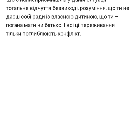
тотальне відчуття безвиході, розуміння, що ти не
даєш собі ради із власною дитиною, що ти –
погана мати чи батько. І всі ці переживання
тільки поглиблюють конфлікт.