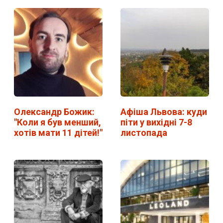
Олександр Божик:
Афіша Львова: куди
"Коли я був менший,
піти у вихідні 7-8
хотів мати 11 дітей!"
листопада