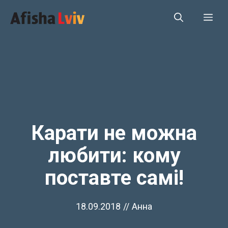
Перейти
Ме
до
вмісту
Карати не можна
любити: кому
поставте самі!
18.09.2018
//
Анна