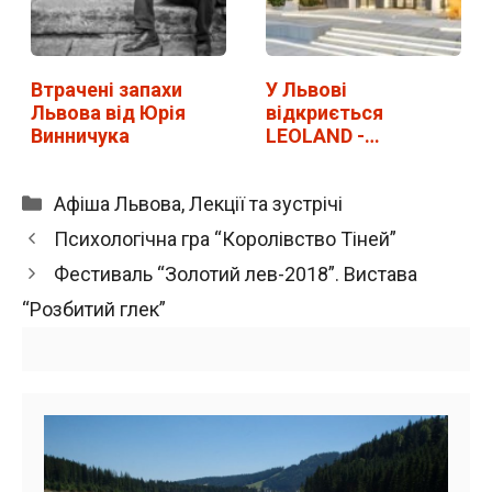
Втрачені запахи
У Львові
Львова від Юрія
відкриється
Винничука
LEOLAND -…
Категорії
Афіша Львова
,
Лекції та зустрічі
Психологічна гра “Королівство Тіней”
Фестиваль “Золотий лев-2018”. Вистава
“Розбитий глек”