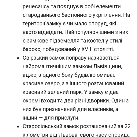
ренесансу та поєднує в собі елементи
стародавнього бастіонного укріплення. На
території замку є чи мало споруд, які
варто відвідати. Найпопулярнішими з них
є замкове підземелля та костел у стилі
бароко, побудований у XVIII столітті.
Свірзький замок поправу називається
найромантичнішим замком Львівщини,
адже, з одного боку будівлю омиває
красиве озеро, а з іншого розташований
красивий зелений парк. У замку є два
окремі входи та два різні дворики. Один з
них був призначений для власників, а
інший — для прислуги.
Старосільський замок розташований за 22
кілометри від Львова. свого часу споруда