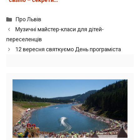
та…
Категорії
Про Львів
Музичні майстер-класи для дітей-
переселенців
12 вересня святкуємо День програміста