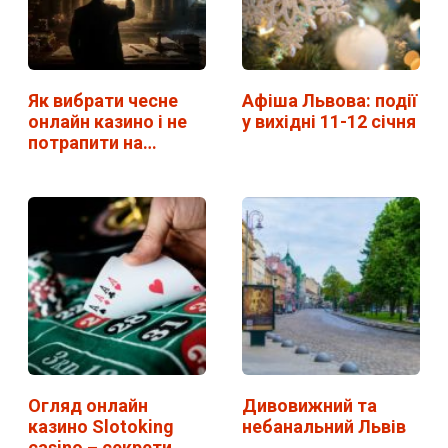
Як вибрати чесне
Афіша Львова: події
онлайн казино і не
у вихідні 11-12 січня
потрапити на…
Огляд онлайн
Дивовижний та
казино Slotoking
небанальний Львів
casino – секрети