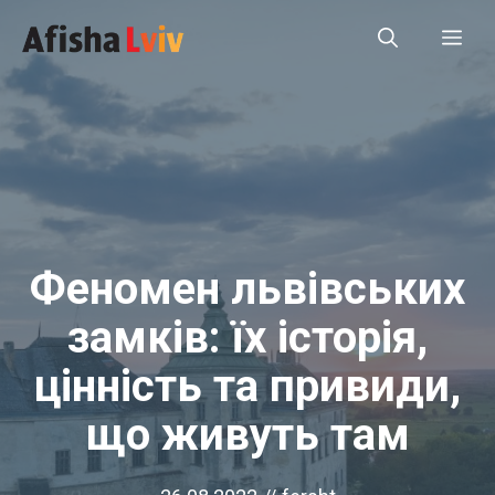
Перейти
Ме
до
вмісту
Феномен львівських
замків: їх історія,
цінність та привиди,
що живуть там