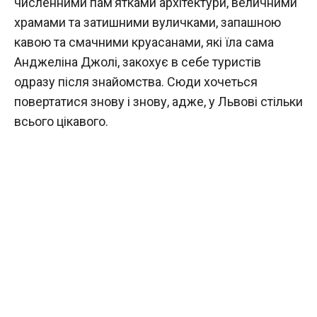
численними пам’ятками архітектури, величними
храмами та затишними вуличками, запашною
кавою та смачними круасанами, які їла сама
Анджеліна Джолі, закохує в себе туристів
одразу після знайомства. Сюди хочеться
повертатися знову і знову, адже, у Львові стільки
всього цікавого.