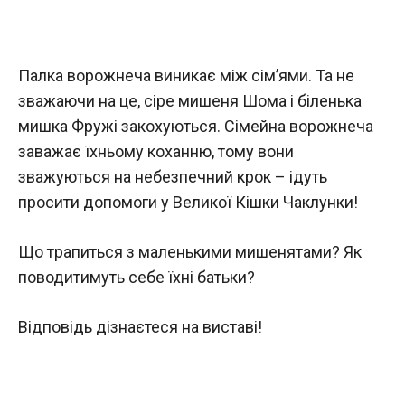
Палка ворожнеча виникає між сім’ями. Та не
зважаючи на це, сіре мишеня Шома і біленька
мишка Фружі закохуються. Сімейна ворожнеча
заважає їхньому коханню, тому вони
зважуються на небезпечний крок – ідуть
просити допомоги у Великої Кішки Чаклунки!
Що трапиться з маленькими мишенятами? Як
поводитимуть себе їхні батьки?
Відповідь дізнаєтеся на виставі!