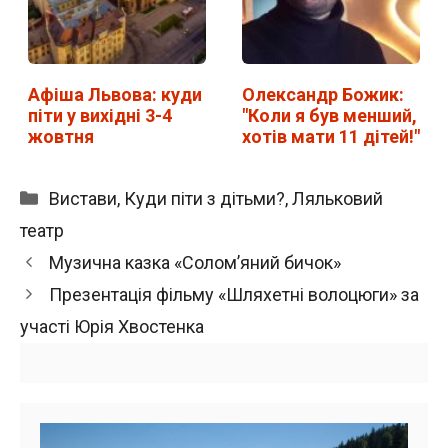
Афіша Львова: куди
Олександр Божик:
піти у вихідні 3-4
"Коли я був менший,
жовтня
хотів мати 11 дітей!"
Категорії
Вистави
,
Куди піти з дітьми?
,
Ляльковий
театр
Музична казка «Солом’яний бичок»
Презентація фільму «Шляхетні волоцюги» за
участі Юрія Хвостенка