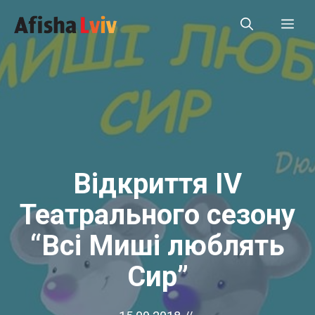
Перейти
Ме
до
вмісту
Відкриття IV
Театрального сезону
“Всі Миші люблять
Сир”