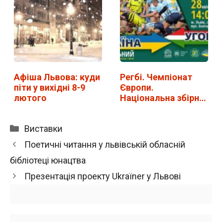
Афіша Львова: куди
Регбі. Чемпіонат
піти у вихідні 8-9
Європи.
лютого
Національна збірна
України…
Категорії
Виставки
Поетичні читання у львівській обласній
бібліотеці юнацтва
Презентація проекту Ukraїner у Львові