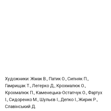
Художники: Жмак В., Патик О., Сипняк П.,
Гамрищак Т., Легерко Д., Крохмалюк О.,
Крохмалюк П., Каменецька-Остапчук О., Фартух
І., Сидоренко М., Шульєв І., Депко І., Жирик Р.,
Славінський Д.