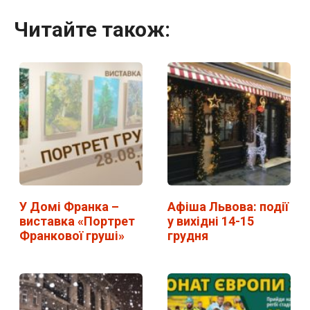
Читайте також:
У Домі Франка –
Афіша Львова: події
виставка «Портрет
у вихідні 14-15
Франкової груші»
грудня