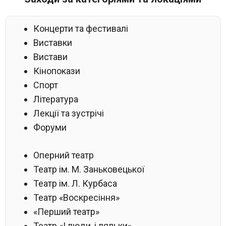
Концерти та фестивалі
Виставки
Вистави
Кінопокази
Спорт
Література
Лекції та зустрічі
Форуми
Оперний театр
Театр ім. М. Заньковецької
Театр ім. Л. Курбаса
Театр «Воскресіння»
«Перший театр»
Театр «І люди, і ляльки»