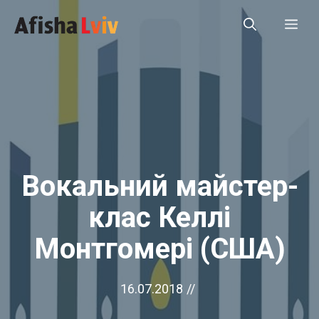
Перейти
Ме
до
вмісту
Вокальний майстер-
клас Келлі
Монтгомері (США)
16.07.2018
//