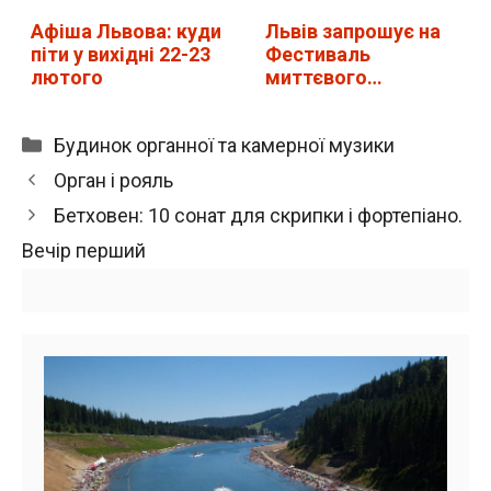
Афіша Львова: куди
Львів запрошує на
піти у вихідні 22-23
Фестиваль
лютого
миттєвого
мистецтва:
програма
Категорії
Будинок органної та камерної музики
Орган і рояль
Бетховен: 10 сонат для скрипки і фортепіано.
Вечір перший