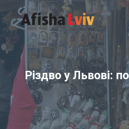
Перейти
до
вмісту
Різдво у Львові: п