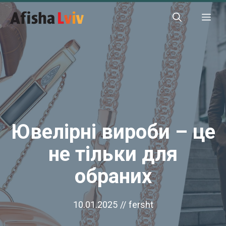
Перейти
Ме
до
вмісту
Ювелірні вироби – це
не тільки для
обраних
10.01.2025
//
fersht