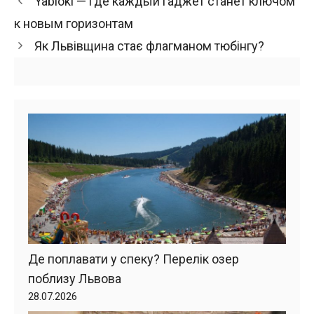
Yabloki — где каждый гаджет станет ключом
к новым горизонтам
Як Львівщина стає флагманом тюбінгу?
Де поплавати у спеку? Перелік озер
поблизу Львова
28.07.2026