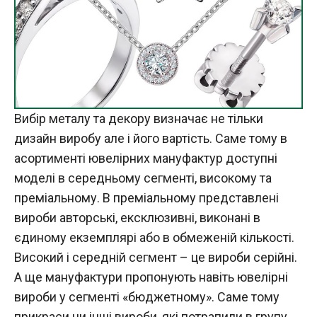
Вибір металу та декору визначає не тільки
дизайн виробу але і його вартість. Саме тому в
асортименті ювелірних мануфактур доступні
моделі в середньому сегменті, високому та
преміальному. В преміальному представлені
вироби авторські, ексклюзивні, виконані в
єдиному екземплярі або в обмеженій кількості.
Високий і середній сегмент – це вироби серійні.
А ще мануфактури пропонують навіть ювелірні
вироби у сегменті «бюджетному». Саме тому
прикраси чи інші вироби, які потрапили в групу