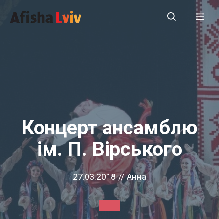
Перейти
Ме
до
вмісту
Концерт ансамблю
ім. П. Вірського
27.03.2018
//
Анна