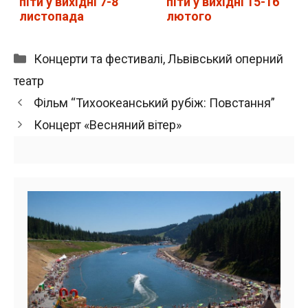
піти у вихідні 7-8
піти у вихідні 15-16
листопада
лютого
Категорії
Концерти та фестивалі
,
Львівський оперний
театр
Фільм “Тихоокеанський рубіж: Повстання”
Концерт «Весняний вітер»