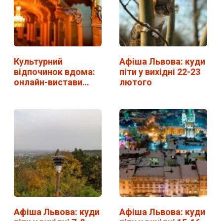
Культурний
Афіша Львова: куди
відпочинок вдома:
піти у вихідні 22-23
онлайн-вистави…
лютого
Афіша Львова: куди
Афіша Львова: куди