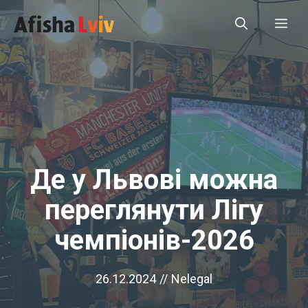
Перейти
Ме
до
вмісту
Де у Львові можна
переглянути Лігу
чемпіонів-2026
26.12.2024
//
Nelegal