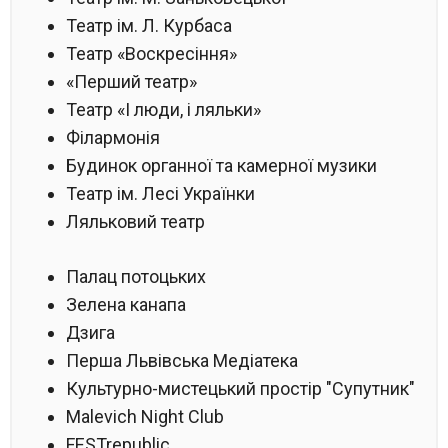
Театр ім. Л. Курбаса
Театр «Воскресіння»
«Перший театр»
Театр «І люди, і ляльки»
Філармонія
Будинок органної та камерної музики
Театр ім. Лесі Українки
Ляльковий театр
Палац потоцьких
Зелена канапа
Дзига
Перша Львівська Медіатека
Культурно-мистецький простір "Супутник"
Malevich Night Club
FESTrepublic