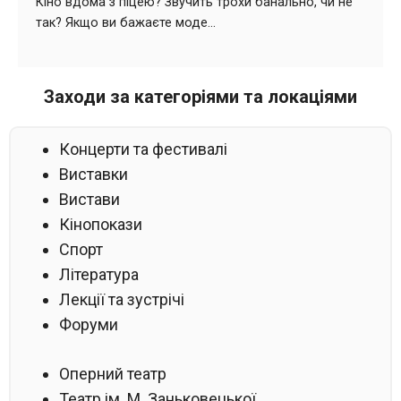
Заходи за категоріями та локаціями
Концерти та фестивалі
Виставки
Вистави
Кінопокази
Спорт
Література
Лекції та зустрічі
Форуми
Оперний театр
Театр ім. М. Заньковецької