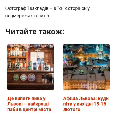
Фотографії закладів – з їхніх сторінок у
соцмережах і сайтів.
Читайте також:
Де випити пива у
Афіша Львова: куди
Львові – найкращі
піти у вихідні 15-16
паби в центрі міста
лютого