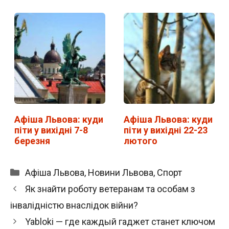
Афіша Львова: куди
Афіша Львова: куди
піти у вихідні 7-8
піти у вихідні 22-23
березня
лютого
Категорії
Афіша Львова
,
Новини Львова
,
Спорт
Як знайти роботу ветеранам та особам з
інвалідністю внаслідок війни?
Yabloki — где каждый гаджет станет ключом