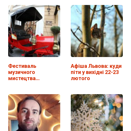
Фестиваль
Афіша Львова: куди
музичного
піти у вихідні 22-23
мистецтва
лютого
"Віртуози" у Львові.
…