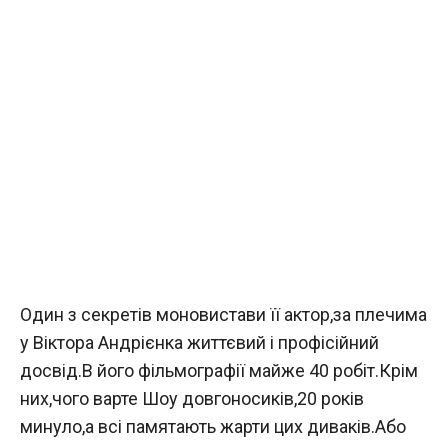
Один з секретів моновистави її актор,за плечима
у Віктора Андрієнка життєвий і профісійний
досвід.В його фільмографії майже 40 робіт.Крім
них,чого варте Шоу довгоносиків,20 років
минуло,а всі памятають жарти цих диваків.Або