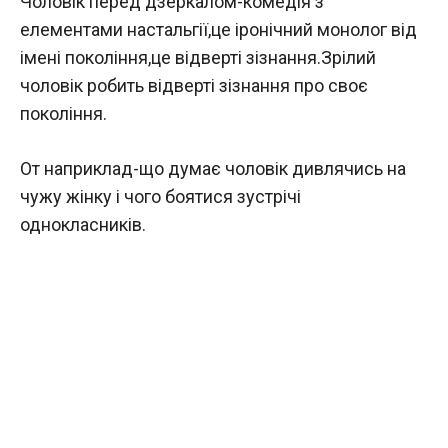
Чоловік перед дзеркалом-комедія з
елементами настальгії,це іронічний монолог від
імені покоління,це відверті зізнання.Зрілий
чоловік робить відверті зізнання про своє
покоління.
От наприклад-що думає чоловік дивлячись на
чужу жінку і чого боятися зустрічі
однокласників.