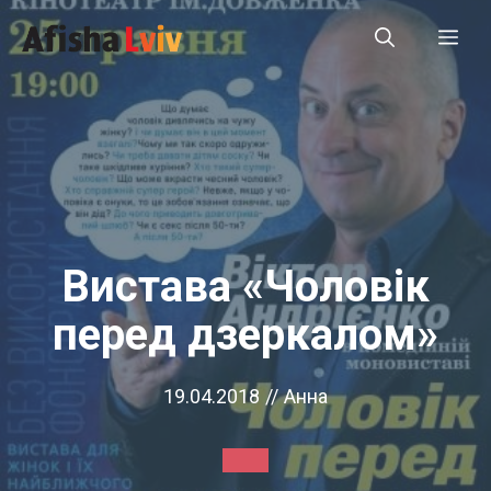
Перейти
Ме
до
вмісту
Вистава «Чоловік
перед дзеркалом»
19.04.2018
//
Анна