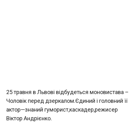
25 травня в Львові відбудеться моновистава –
Чоловік перед дзеркалом.Єдиний і головний її
актор—знаний гуморист,каскадер,режисер
Віктор Андрієнко.