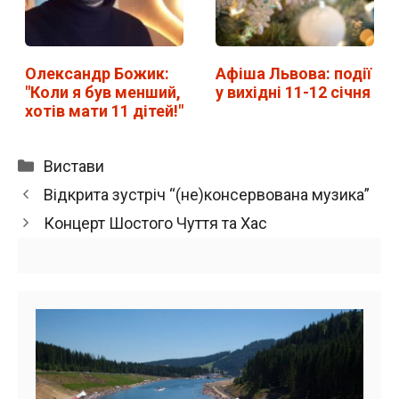
Олександр Божик:
Афіша Львова: події
"Коли я був менший,
у вихідні 11-12 січня
хотів мати 11 дітей!"
Категорії
Вистави
Відкрита зустріч “(не)консервована музика”
Концерт Шостого Чуття та Хас