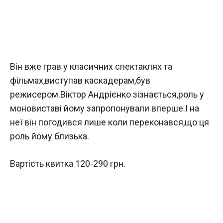
Він вже грав у класичних спектаклях та
фільмах,виступав каскадерам,був
режисером.Віктор Андрієнко зізнається,роль у
моновиставі йому запропонували вперше.І на
неї він погодився лише коли переконався,що ця
роль йому близька.
Вартість квитка 120-290 грн.