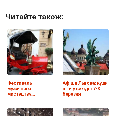
Читайте також:
Фестиваль
Афіша Львова: куди
музичного
піти у вихідні 7-8
мистецтва
березня
"Віртуози" у Львові.
…