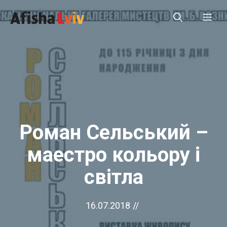
Перейти
Ме
до
вмісту
Роман Сельський –
маестро кольору і
світла
16.07.2018
//