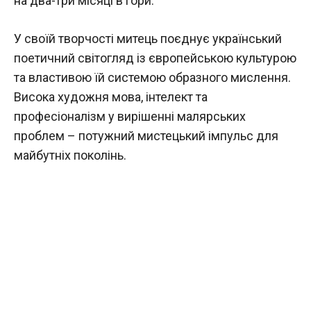
на два-три місяці в гори.
У своїй творчості митець поєднує український
поетичний світогляд із європейською культурою
та властивою їй системою образного мислення.
Висока художня мова, інтелект та
професіоналізм у вирішенні малярських
проблем – потужний мистецький імпульс для
майбутніх поколінь.