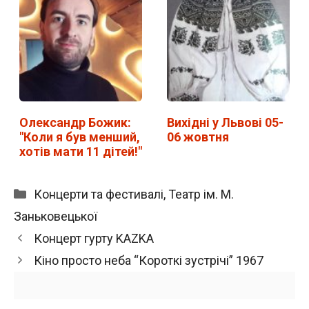
Олександр Божик:
Вихідні у Львові 05-
"Коли я був менший,
06 жовтня
хотів мати 11 дітей!"
Категорії
Концерти та фестивалі
,
Театр ім. М.
Заньковецької
Концерт гурту KAZKA
Кіно просто неба “Короткі зустрічі” 1967