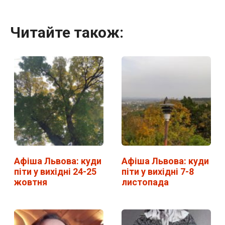
Читайте також:
Афіша Львова: куди
Афіша Львова: куди
піти у вихідні 24-25
піти у вихідні 7-8
жовтня
листопада