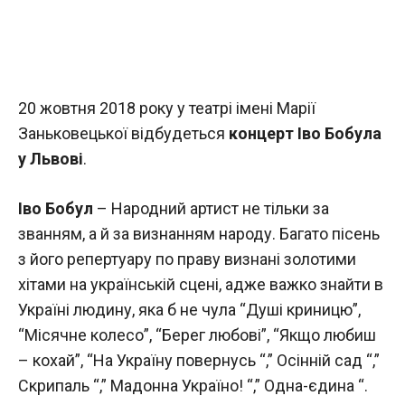
20 жовтня 2018 року у театрі імені Марії
Заньковецької відбудеться
концерт Іво Бобула
у Львові
.
Іво Бобул
– Народний артист не тільки за
званням, а й за визнанням народу. Багато пісень
з його репертуару по праву визнані золотими
хітами на українській сцені, адже важко знайти в
Україні людину, яка б не чула “Душі криницю”,
“Місячне колесо”, “Берег любові”, “Якщо любиш
– кохай”, “На Україну повернусь “,” Осінній сад “,”
Скрипаль “,” Мадонна Україно! “,” Одна-єдина “.