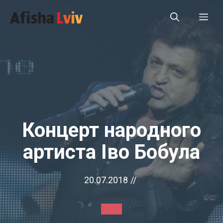
Перейти
Ме
до
вмісту
Концерт народного
артиста Іво Бобула
20.07.2018
//