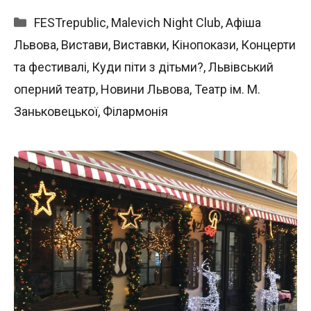
Категорії
FESTrepublic
,
Malevich Night Club
,
Афіша
Львова
,
Вистави
,
Виставки
,
Кінопокази
,
Концерти
та фестивалі
,
Куди піти з дітьми?
,
Львівський
оперний театр
,
Новини Львова
,
Театр ім. М.
Заньковецької
,
Філармонія