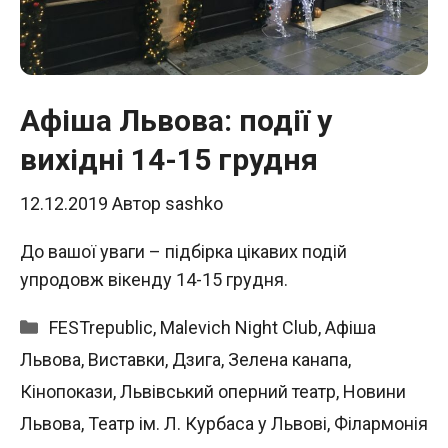
Афіша Львова: події у
вихідні 14-15 грудня
12.12.2019
Автор
sashko
До вашої уваги – підбірка цікавих подій
упродовж вікенду 14-15 грудня.
Категорії
FESTrepublic
,
Malevich Night Club
,
Афіша
Львова
,
Виставки
,
Дзига
,
Зелена канапа
,
Кінопокази
,
Львівський оперний театр
,
Новини
Львова
,
Театр ім. Л. Курбаса у Львові
,
Філармонія