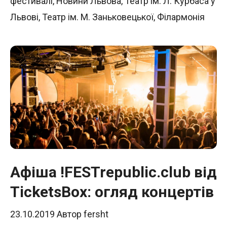
фестивалі
,
Новини Львова
,
Театр ім. Л. Курбаса у
Львові
,
Театр ім. М. Заньковецької
,
Філармонія
Афіша !FESTrepublic.club від
TicketsBox: огляд концертів
23.10.2019
Автор
fersht