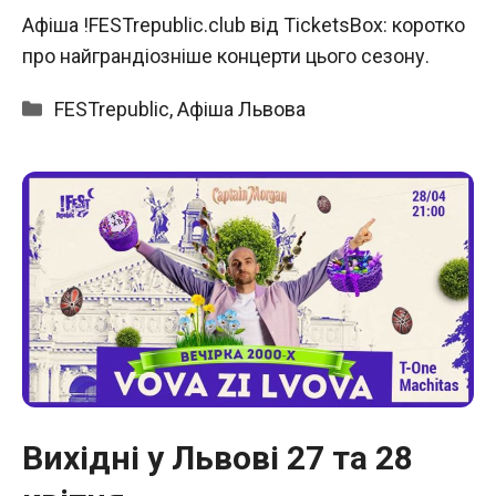
Афіша !FESTrepublic.club від TicketsBox: коротко
про найграндіозніше концерти цього сезону.
Категорії
FESTrepublic
,
Афіша Львова
Вихідні у Львові 27 та 28