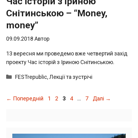
Час історій з Іриною
Снітинською – “Money,
money”
09.09.2018
Автор
13 вересня ми проведемо вже четвертий захід
проекту Час історій з Іриною Снітинською.
Категорії
FESTrepublic
,
Лекції та зустрічі
Сторінка
Сторінка
Сторінка
Сторінка
Сторінка
←
Попередній
1
2
3
4
…
7
Далі
→