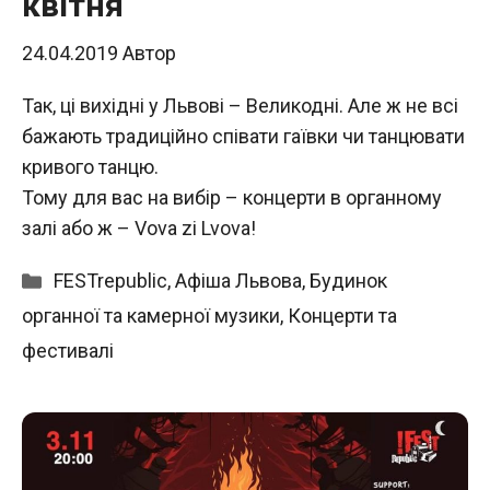
квітня
24.04.2019
Автор
Так, ці вихідні у Львові – Великодні. Але ж не всі
бажають традиційно співати гаївки чи танцювати
кривого танцю.
Тому для вас на вибір – концерти в органному
залі або ж – Vova zi Lvova!
Категорії
FESTrepublic
,
Афіша Львова
,
Будинок
органної та камерної музики
,
Концерти та
фестивалі