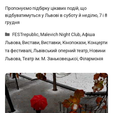
Пропонуємо підбірку цікавих подій, що
відбуватимуться у Львові в суботу й неділю, 7 і 8
грудня
Категорії
FESTrepublic
,
Malevich Night Club
,
Афіша
Львова
,
Вистави
,
Виставки
,
Кінопокази
,
Концерти
та фестивалі
,
Львівський оперний театр
,
Новини
Львова
,
Театр ім. М. Заньковецької
,
Філармонія