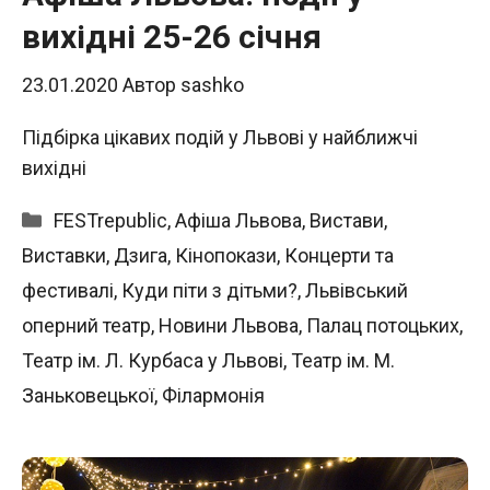
вихідні 25-26 січня
23.01.2020
Автор
sashko
Підбірка цікавих подій у Львові у найближчі
вихідні
Категорії
FESTrepublic
,
Афіша Львова
,
Вистави
,
Виставки
,
Дзига
,
Кінопокази
,
Концерти та
фестивалі
,
Куди піти з дітьми?
,
Львівський
оперний театр
,
Новини Львова
,
Палац потоцьких
,
Театр ім. Л. Курбаса у Львові
,
Театр ім. М.
Заньковецької
,
Філармонія