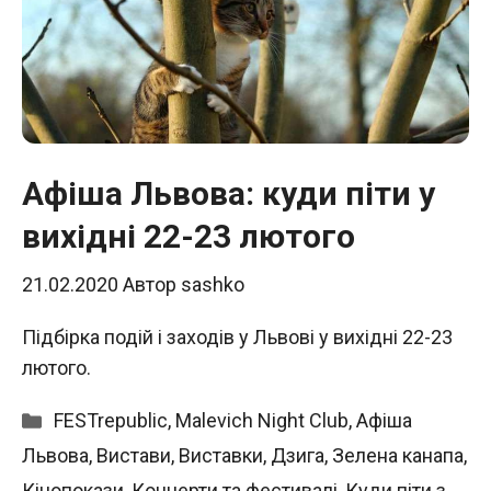
Афіша Львова: куди піти у
вихідні 22-23 лютого
21.02.2020
Автор
sashko
Підбірка подій і заходів у Львові у вихідні 22-23
лютого.
Категорії
FESTrepublic
,
Malevich Night Club
,
Афіша
Львова
,
Вистави
,
Виставки
,
Дзига
,
Зелена канапа
,
Кінопокази
,
Концерти та фестивалі
,
Куди піти з