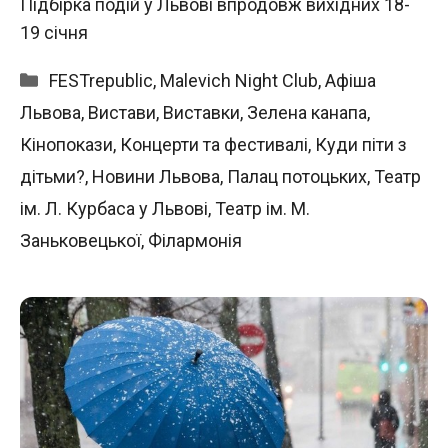
Підбірка подій у Львові впродовж вихідних 18-
19 січня
Категорії
FESTrepublic
,
Malevich Night Club
,
Афіша
Львова
,
Вистави
,
Виставки
,
Зелена канапа
,
Кінопокази
,
Концерти та фестивалі
,
Куди піти з
дітьми?
,
Новини Львова
,
Палац потоцьких
,
Театр
ім. Л. Курбаса у Львові
,
Театр ім. М.
Заньковецької
,
Філармонія