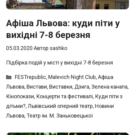
Афіша Львова: куди піти у
вихідні 7-8 березня
05.03.2020
Автор
sashko
Підбірка подій у місті у вихідні 7-8 березня
Категорії
FESTrepublic
,
Malevich Night Club
,
Афіша
Львова
,
Вистави
,
Виставки
,
Дзига
,
Зелена канапа
,
Кінопокази
,
Концерти та фестивалі
,
Куди піти з
дітьми?
,
Львівський оперний театр
,
Новини
Львова
,
Театр ім. М. Заньковецької