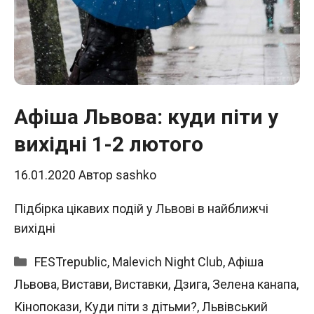
Афіша Львова: куди піти у
вихідні 1-2 лютого
16.01.2020
Автор
sashko
Підбірка цікавих подій у Львові в найближчі
вихідні
Категорії
FESTrepublic
,
Malevich Night Club
,
Афіша
Львова
,
Вистави
,
Виставки
,
Дзига
,
Зелена канапа
,
Кінопокази
,
Куди піти з дітьми?
,
Львівський