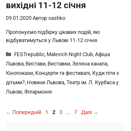
вихідні 11-12 січня
09.01.2020
Автор
sashko
Пропонуємо підбірку цікавих подій, які
відбуватимуться у Львові 11-12 січня.
Категорії
FESTrepublic
,
Malevich Night Club
,
Афіша
Львова
,
Вистави
,
Виставки
,
Зелена канапа
,
Кінопокази
,
Концерти та фестивалі
,
Куди піти з
дітьми?
,
Новини Львова
,
Театр ім. Л. Курбаса у
Львові
,
Філармонія
Сторінка
Сторінка
Сторінка
Сторінка
←
Попередній
1
2
3
…
7
Далі
→