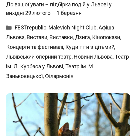
До вашої уваги – підбірка подій у Львові у
вихідні 29 лютого – 1 березня
Категорії
FESTrepublic
,
Malevich Night Club
,
Афіша
Львова
,
Вистави
,
Виставки
,
Дзига
,
Кінопокази
,
Концерти та фестивалі
,
Куди піти з дітьми?
,
Львівський оперний театр
,
Новини Львова
,
Театр
ім. Л. Курбаса у Львові
,
Театр ім. М.
Заньковецької
,
Філармонія