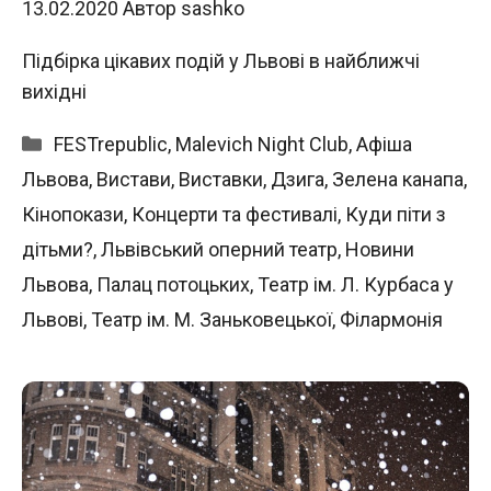
13.02.2020
Автор
sashko
Підбірка цікавих подій у Львові в найближчі
вихідні
Категорії
FESTrepublic
,
Malevich Night Club
,
Афіша
Львова
,
Вистави
,
Виставки
,
Дзига
,
Зелена канапа
,
Кінопокази
,
Концерти та фестивалі
,
Куди піти з
дітьми?
,
Львівський оперний театр
,
Новини
Львова
,
Палац потоцьких
,
Театр ім. Л. Курбаса у
Львові
,
Театр ім. М. Заньковецької
,
Філармонія