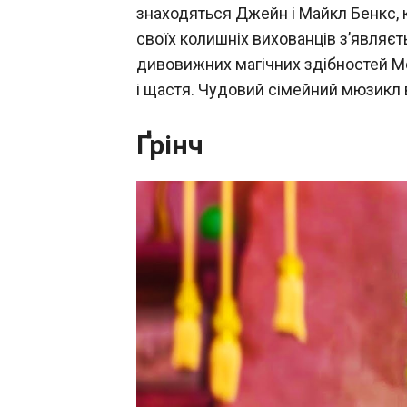
знаходяться Джейн і Майкл Бенкс, 
своїх колишніх вихованців з’являє
дивовижних магічних здібностей Ме
і щастя. Чудовий сімейний мюзикл ві
Ґрінч