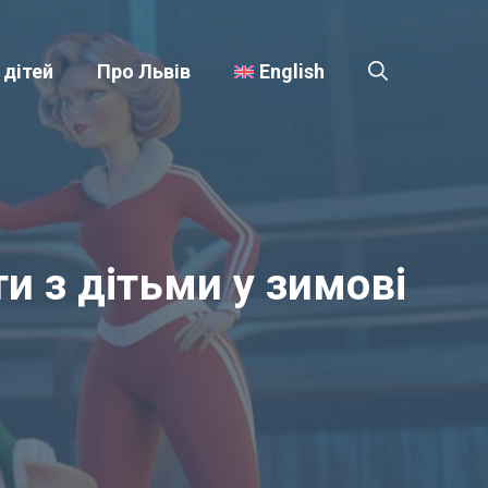
 дітей
Про Львів
English
ти з дітьми у зимові