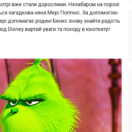
котрі вже стали дорослими. Незабаром на порозі
ться загадкова няня Мері Поппінс. За допомогою
рі допомагає родині Бенкс знову знайти радість
д Disney вартий уваги та походу в кінотеатр!