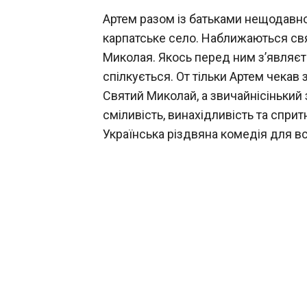
Артем разом із батьками нещодавно
карпатське село. Наближаються свята
Миколая. Якось перед ним з’являє
спілкується. От тільки Артем чекав 
Святий Миколай, а звичайнісінький 
сміливість, винахідливість та сприт
Українська різдвяна комедія для всіє