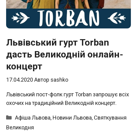
Львівський гурт Torban
дасть Великодній онлайн-
концерт
17.04.2020
Автор
sashko
Львівський пост-фолк гурт Torban запрошує всіх
охочих на традиційний Великодній концерт.
Категорії
Афіша Львова
,
Новини Львова
,
Святкування
Великодня