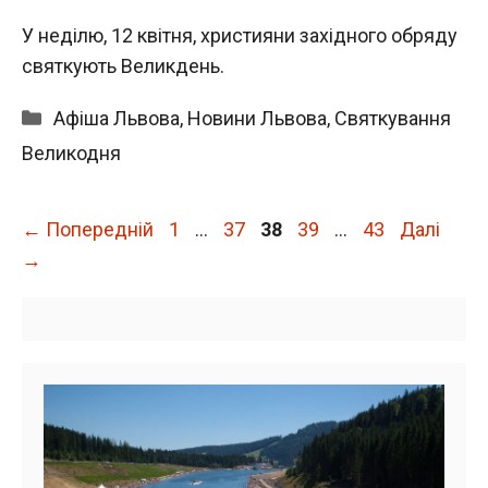
У неділю, 12 квітня, християни західного обряду
святкують Великдень.
Категорії
Афіша Львова
,
Новини Львова
,
Святкування
Великодня
Сторінка
Сторінка
Сторінка
Сторінка
Сторінка
←
Попередній
1
…
37
38
39
…
43
Далі
→