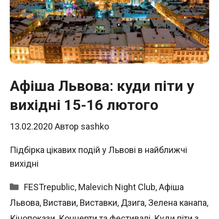
Афіша Львова: куди піти у
вихідні 15-16 лютого
13.02.2020
Автор
sashko
Підбірка цікавих подій у Львові в найближчі
вихідні
Категорії
FESTrepublic
,
Malevich Night Club
,
Афіша
Львова
,
Вистави
,
Виставки
,
Дзига
,
Зелена канапа
,
Кінопокази
,
Концерти та фестивалі
,
Куди піти з