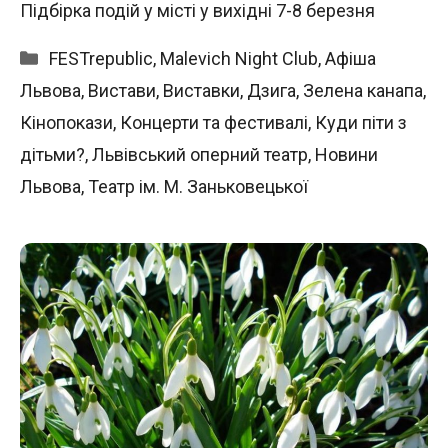
Підбірка подій у місті у вихідні 7-8 березня
Категорії
FESTrepublic
,
Malevich Night Club
,
Афіша
Львова
,
Вистави
,
Виставки
,
Дзига
,
Зелена канапа
,
Кінопокази
,
Концерти та фестивалі
,
Куди піти з
дітьми?
,
Львівський оперний театр
,
Новини
Львова
,
Театр ім. М. Заньковецької