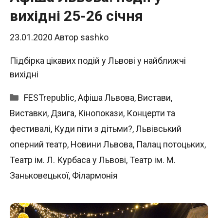
вихідні 25-26 січня
23.01.2020
Автор
sashko
Підбірка цікавих подій у Львові у найближчі
вихідні
Категорії
FESTrepublic
,
Афіша Львова
,
Вистави
,
Виставки
,
Дзига
,
Кінопокази
,
Концерти та
фестивалі
,
Куди піти з дітьми?
,
Львівський
оперний театр
,
Новини Львова
,
Палац потоцьких
,
Театр ім. Л. Курбаса у Львові
,
Театр ім. М.
Заньковецької
,
Філармонія