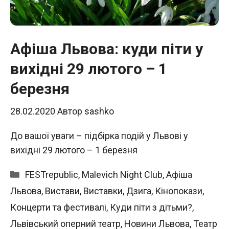
Афіша Львова: куди піти у
вихідні 29 лютого – 1
березня
28.02.2020
Автор
sashko
До вашої уваги – підбірка подій у Львові у
вихідні 29 лютого – 1 березня
Категорії
FESTrepublic
,
Malevich Night Club
,
Афіша
Львова
,
Вистави
,
Виставки
,
Дзига
,
Кінопокази
,
Концерти та фестивалі
,
Куди піти з дітьми?
,
Львівський оперний театр
,
Новини Львова
,
Театр