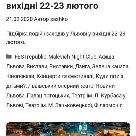
вихідні 22-23 лютого
21.02.2020
Автор
sashko
Підбірка подій і заходів у Львові у вихідні 22-23
лютого.
Категорії
FESTrepublic
,
Malevich Night Club
,
Афіша
Львова
,
Вистави
,
Виставки
,
Дзига
,
Зелена канапа
,
Кінопокази
,
Концерти та фестивалі
,
Куди піти з
дітьми?
,
Львівський оперний театр
,
Новини
Львова
,
Палац потоцьких
,
Театр ім. Л. Курбаса у
Львові
,
Театр ім. М. Заньковецької
,
Філармонія