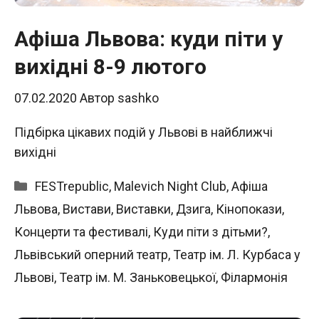
Афіша Львова: куди піти у
вихідні 8-9 лютого
07.02.2020
Автор
sashko
Підбірка цікавих подій у Львові в найближчі
вихідні
Категорії
FESTrepublic
,
Malevich Night Club
,
Афіша
Львова
,
Вистави
,
Виставки
,
Дзига
,
Кінопокази
,
Концерти та фестивалі
,
Куди піти з дітьми?
,
Львівський оперний театр
,
Театр ім. Л. Курбаса у
Львові
,
Театр ім. М. Заньковецької
,
Філармонія