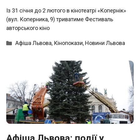
Із 31 січня до 2 лютого в кінотеатрі «Копернік»
(вул. Коперника, 9) триватиме Фестиваль
авторського кіно
Категорії
Афіша Львова
,
Кінопокази
,
Новини Львова
Афіша Львова: події у