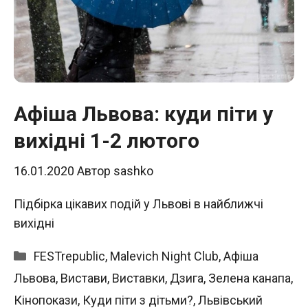
Афіша Львова: куди піти у
вихідні 1-2 лютого
16.01.2020
Автор
sashko
Підбірка цікавих подій у Львові в найближчі
вихідні
Категорії
FESTrepublic
,
Malevich Night Club
,
Афіша
Львова
,
Вистави
,
Виставки
,
Дзига
,
Зелена канапа
,
Кінопокази
,
Куди піти з дітьми?
,
Львівський