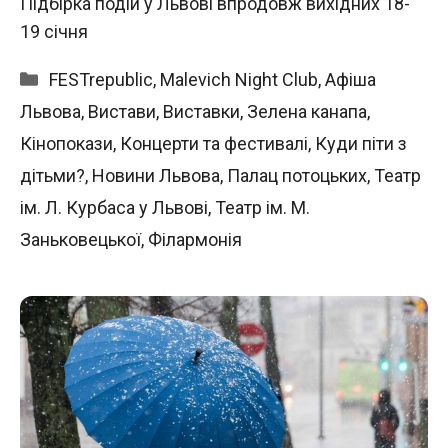
Підбірка подій у Львові впродовж вихідних 18-
19 січня
Категорії
FESTrepublic
,
Malevich Night Club
,
Афіша
Львова
,
Вистави
,
Виставки
,
Зелена канапа
,
Кінопокази
,
Концерти та фестивалі
,
Куди піти з
дітьми?
,
Новини Львова
,
Палац потоцьких
,
Театр
ім. Л. Курбаса у Львові
,
Театр ім. М.
Заньковецької
,
Філармонія