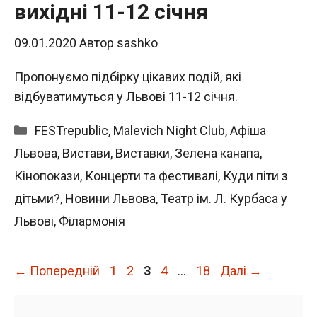
вихідні 11-12 січня
09.01.2020
Автор
sashko
Пропонуємо підбірку цікавих подій, які
відбуватимуться у Львові 11-12 січня.
Категорії
FESTrepublic
,
Malevich Night Club
,
Афіша
Львова
,
Вистави
,
Виставки
,
Зелена канапа
,
Кінопокази
,
Концерти та фестивалі
,
Куди піти з
дітьми?
,
Новини Львова
,
Театр ім. Л. Курбаса у
Львові
,
Філармонія
Сторінка
Сторінка
Сторінка
Сторінка
Сторінка
←
Попередній
1
2
3
4
…
18
Далі
→